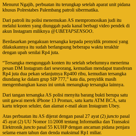
Menurut Ngajib, perbuatan itu terungkap setelah aparat unit pidana
khusus Polrestabes Palembang patroli siberrnatika.
Dari patroli itu polisi menemukan AS mempromosikan judi itu
melalui konten yang diunggah pada kanal berbagi video pendek di
akun Instagram miliknya
@UBEYAPSENSOO
.
Berdasarkan pengakuan tersangka kepada penyidik promosi yang
dilakukannya itu sudah berlangsung beberapa waktu terakhir
dengan upah senilai Rp4 juta.
“Tersangka mengunggah konten itu setelah sebelumnya menerima
pesan DM Instagram dari seseorang, kemudian mendapat transferan
Rp4 juta dua pekan selanjutnya Rp400 ribu, kemudian tersangka
diundang ke dalam grup SIP 777,” kata dia, penyidik masih
mengembangkan kasus ini untuk menangkap tersangka lainnya.
Dari tangan tersangka AS polisi menyita barang bukti berupa satu
unit gawai merek iPhone 13 Promax, satu kartu ATM BCA, satu
kartu telepon seluler, dan alamat e-mail akun Instagram Ubey.
Atas perbuatan itu AS dijerat dengan pasal 27 ayat (2)
juncto
pasal
45 ayat (2) UU Nomor 11/2008 tentang Informatika dan Transaksi
Elektronik
juncto
pasal 55 KUHP dengan ancaman pidana penjara
selama enam tahun dan denda maksimal Rp1 miliar.