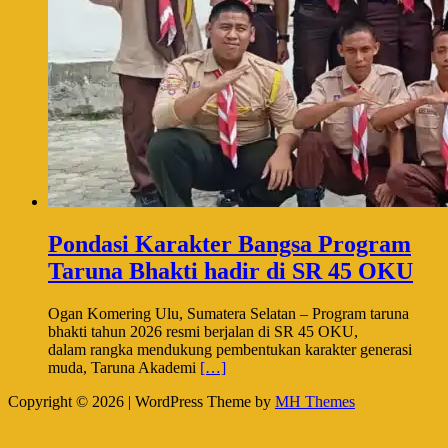
Pondasi Karakter Bangsa Program
Taruna Bhakti hadir di SR 45 OKU
Ogan Komering Ulu, Sumatera Selatan – Program taruna
bhakti tahun 2026 resmi berjalan di SR 45 OKU,
dalam rangka mendukung pembentukan karakter generasi
muda, Taruna Akademi
[…]
Copyright © 2026 | WordPress Theme by
MH Themes