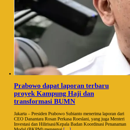
Prabowo dapat laporan terbaru
proyek Kampung Haji dan
transformasi BUMN
Jakarta – Presiden Prabowo Subianto menerima laporan dari
CEO Danantara Rosan Perkasa Roeslani, yang juga Menteri
Investasi dan Hilirisasi/Kepala Badan Koordinasi Penanaman
Modal (BKPM) mengenai
[…]