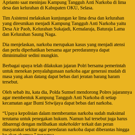
Aprianto saat meninjau Kampung Tangguh Anti Narkoba di lima
desa dan kelurahan di Kabupaten OKU, Selasa.
Tim Asistensi melakukan kunjungan ke lima desa dan kelurahan
yang diresmikan menjadi Kampung Tangguh Anti Narkoba yaitu
Desa Air Paoh, Kelurahan Sukajadi, Kemalaraja, Baturaja Lama
dan Kelurahan Saung Naga.
Dia menjelaskan, narkoba merupakan kasus yang menjadi atensi
dan perlu diperhatikan bersama agar peredarannya dapat
diminimalisir sedini mungkin.
Berbagai upaya telah dilakukan jajaran Polri bersama pemerintah
untuk menekan penyalahgunaan narkoba agar generasi mudah di
masa yang akan datang dapat bebas dari jeratan barang haram
tersebut.
Oleh sebab itu, kata dia, Polda Sumsel mendorong Polres jajarannya
agar membentuk Kampung Tangguh Anti Narkoba di setiap
kecamatan agar Bumi Sriwijaya dapat bebas dari narkoba.
“Upaya kepolisian dalam memberantas narkoba sudah maksimal
terutama untuk penegakan hukum. Namun hal tersebut juga harus
dibarengi dengan melibatkan
stakeholder
terkait dan peran
masyarakat sekitar agar peredaran narkoba dapat diberantas hingga
ke akar-akarnya,” tegasnya.