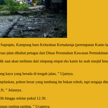
. Suprapto, Kampung baru Kelurahan Kemalaraja (perempatan Kanio lam
s ruas jalan dibabat petugas dari Dinas Perumahan Kawasan Permukim
ik saat akan melintas dari simpang empat eks kanio ke arah masjid Ima
g kayu yang berada di tengah jalan, ” Ujarnya.
askan, pohon besar yang tumbang itu bukan roboh, tapi sengaja dit
N, ” Jelasnya.
b hingga sekitar pukul 12.30.
nan ranting-ranting, ” Ucapnya.