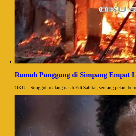
Rumah Panggung di Simpang Empat L
OKU – Sungguh malang nasib Edi Sahrial, seorang petani berusi