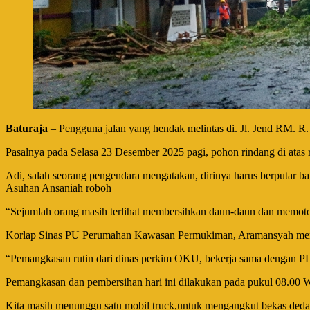
Baturaja
–
Pengguna jalan yang hendak melintas di. Jl. Jend RM. R
Pasalnya pada Selasa 23 Desember 2025 pagi, pohon rindang di ata
Adi, salah seorang pengendara mengatakan, dirinya harus berputar bal
Asuhan Ansaniah roboh
“Sejumlah orang masih terlihat membersihkan daun-daun dan memoton
Korlap Sinas PU Perumahan Kawasan Permukiman, Aramansyah menjel
“Pemangkasan rutin dari dinas perkim OKU, bekerja sama dengan PL
Pemangkasan dan pembersihan hari ini dilakukan pada pukul 08.00 Wi
Kita masih menunggu satu mobil truck,untuk mengangkut bekas dedau