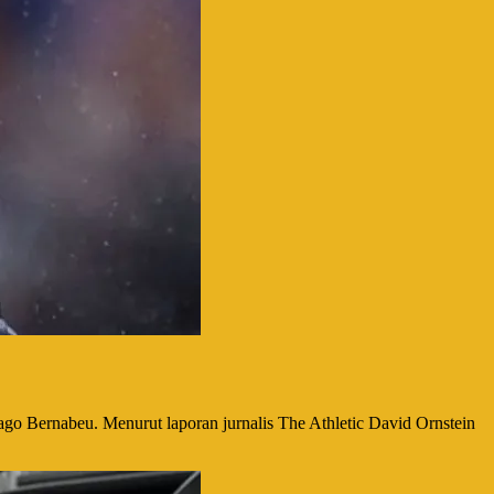
ago Bernabeu. Menurut laporan jurnalis The Athletic David Ornstein