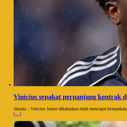
Vinicius sepakat perpanjang kontrak 
Jakarta – Vinicius Junior dikabarkan telah mencapai kesepaka
[…]