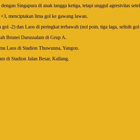
dengan Singapura di anak tangga ketiga, tetapi unggul agresivitas set
l +3, menciptakan lima gol ke gawang lawan.
ol -2) dan Laos di peringkat terbawah (nol poin, tiga laga, selisih gol 
elah Brunei Darussalam di Grup A.
amu Laos di Stadion Thuwunna, Yangon.
m di Stadion Jalan Besar, Kallang.