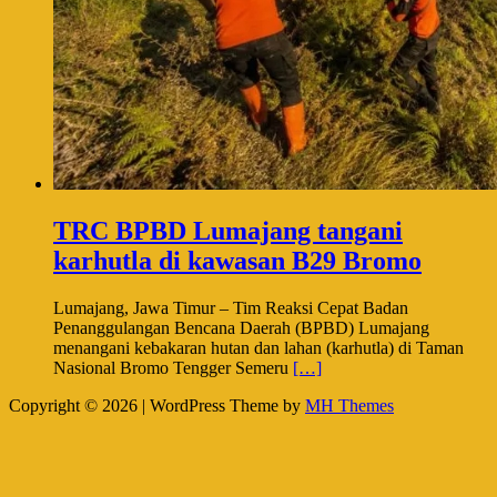
TRC BPBD Lumajang tangani
karhutla di kawasan B29 Bromo
Lumajang, Jawa Timur – Tim Reaksi Cepat Badan
Penanggulangan Bencana Daerah (BPBD) Lumajang
menangani kebakaran hutan dan lahan (karhutla) di Taman
Nasional Bromo Tengger Semeru
[…]
Copyright © 2026 | WordPress Theme by
MH Themes