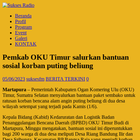
Beranda
Profil
Program
Event
Galeri
KONTAK
Pemkab OKU Timur salurkan bantuan
sosial korban puting beliung
05/06/2023
suksesfm
BERITA TERKINI
0
Martapura
– Pemerintah Kabupaten Ogan Komering Ulu (OKU)
Timur, Sumatra Selatan menyalurkan bantuan paket sembako untuk
ratusan korban bencana alam angin puting beliung di dua desa
wilayah setempat yang terjadi pada Kamis (1/6).
Kepala Bidang (Kabid) Kedaruratan dan Logistik Badan
Penanggulangan Bencana Daerah (BPBD) OKU Timur Budi di
Martapura, Minggu mengatakan, bantuan sosial ini diperuntukkan
bagi 200 warga di dua desa meliputi Desa Riang Bandung Ilir dan
Desa Sribunga, Kecamatan BP Bangsa Raja yang menjadi korban