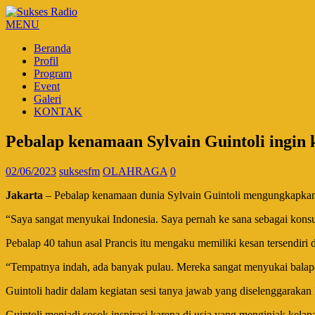
MENU
Beranda
Profil
Program
Event
Galeri
KONTAK
Pebalap kenamaan Sylvain Guintoli ingin 
02/06/2023
suksesfm
OLAHRAGA
0
Jakarta
– Pebalap kenamaan dunia Sylvain Guintoli mengungkapkan
“Saya sangat menyukai Indonesia. Saya pernah ke sana sebagai konsu
Pebalap 40 tahun asal Prancis itu mengaku memiliki kesan tersendir
“Tempatnya indah, ada banyak pulau. Mereka sangat menyukai balapan
Guintoli hadir dalam kegiatan sesi tanya jawab yang diselenggarakan
Guintoli menjadi sosok inspirasi karena di usia yang menginjak kel