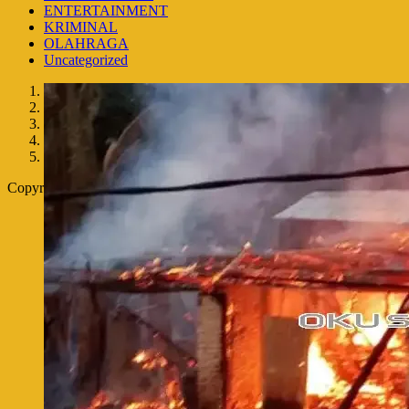
ENTERTAINMENT
KRIMINAL
OLAHRAGA
Uncategorized
1
2
3
4
5
Copyright © 2026 | WordPress Theme by
MH Themes