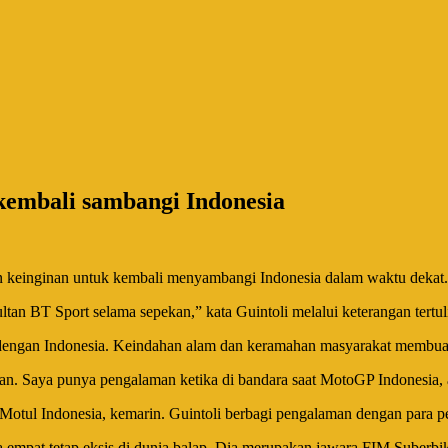
kembali sambangi Indonesia
 keinginan untuk kembali menyambangi Indonesia dalam waktu dekat.
ltan BT Sport selama sepekan,” kata Guintoli melalui keterangan tert
i dengan Indonesia. Keindahan alam dan keramahan masyarakat membuat 
. Saya punya pengalaman ketika di bandara saat MotoGP Indonesia, atm
 Motul Indonesia, kemarin. Guintoli berbagi pengalaman dengan para pe
apa empat tetap eksis di dunia balap. Dia merupakan jawara FIM Suber