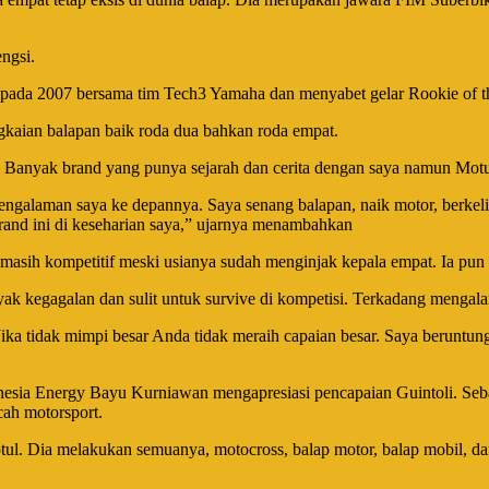
ngsi.
 pada 2007 bersama tim Tech3 Yamaha dan menyabet gelar Rookie of th
gkaian balapan baik roda dua bahkan roda empat.
 Banyak brand yang punya sejarah dan cerita dengan saya namun Motul s
engalaman saya ke depannya. Saya senang balapan, naik motor, berkeli
nd ini di keseharian saya,” ujarnya menambahkan
masih kompetitif meski usianya sudah menginjak kepala empat. Ia pun 
ak kegagalan dan sulit untuk survive di kompetisi. Terkadang mengalam
ika tidak mimpi besar Anda tidak meraih capaian besar. Saya berunt
sia Energy Bayu Kurniawan mengapresiasi pencapaian Guintoli. Sebaga
cah motorsport.
l. Dia melakukan semuanya, motocross, balap motor, balap mobil, dan d