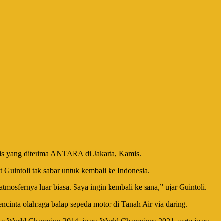
ulis yang diterima ANTARA di Jakarta, Kamis.
Guintoli tak sabar untuk kembali ke Indonesia.
osfernya luar biasa. Saya ingin kembali ke sana,” ujar Guintoli.
ncinta olahraga balap sepeda motor di Tanah Air via daring.
bike World Champion 2014, juara World Champions 2021, serta juara