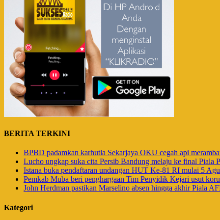
BERITA TERKINI
BPBD padamkan karhutla Sekarjaya OKU cegah api meramba
Lucho ungkap suka cita Persib Bandung melaju ke final Piala 
Istana buka pendaftaran undangan HUT Ke-81 RI mulai 5 Agu
Pemkab Muba beri penghargaan Tim Penyidik Kejari usut kor
John Herdman pastikan Marselino absen hingga akhir Piala A
Kategori