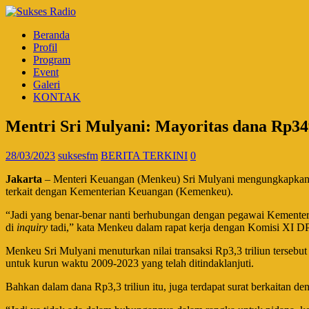
Beranda
Profil
Program
Event
Galeri
KONTAK
Mentri Sri Mulyani: Mayoritas dana Rp349
28/03/2023
suksesfm
BERITA TERKINI
0
Jakarta
– Menteri Keuangan (Menkeu) Sri Mulyani mengungkapkan may
terkait dengan Kementerian Keuangan (Kemenkeu).
“Jadi yang benar-benar nanti berhubungan dengan pegawai Kementerian
di
inquiry
tadi,” kata Menkeu dalam rapat kerja dengan Komisi XI DPR
Menkeu Sri Mulyani menuturkan nilai transaksi Rp3,3 triliun tersebut
untuk kurun waktu 2009-2023 yang telah ditindaklanjuti.
Bahkan dalam dana Rp3,3 triliun itu, juga terdapat surat berkaitan de