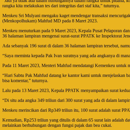
“Jadi ya tidak ada dalam hubungannya dalam rangka untuk pidana, kor
rangka kita melakukan tes dari integritas dari staf kita,” tuturnya.
Menkeu Sri Mulyani mengaku kaget mendengar transaksi mencurigak
(Menkopolhukam) Mahfud MD pada 8 Maret 2023.
Menkeu menuturkan pada 9 Maret 2023, Kepala Pusat Pelaporan dan A
36 halaman lampiran mengenai surat-surat PPATK ke Inspektorat Je
Ada sebanyak 196 surat di dalam 36 halaman lampiran tersebut, namun
“Saya meminta kepada Pak Ivan suratnya yang ada angkanya di mana 
Pada 11 Maret 2023, Menteri Mahfud mendatangi Kemenkeu untuk men
“Hari Sabtu Pak Mahfud datang ke kantor kami untuk menjelaskan ba
bisa komentar,” tuturnya.
Lalu pada 13 Maret 2023, Kepala PPATK menyampaikan surat kedua ke M
“Di situ ada angka 349 triliun dari 300 surat yang ada di dalam lampira
Menkeu merincikan dari Rp349 triliun itu, 100 surat adalah surat PP
Kemudian, Rp253 triliun yang ditulis di dalam 65 surat lain adalah 
melainkan berhubungan dengan fungsi pajak dan bea cukai.