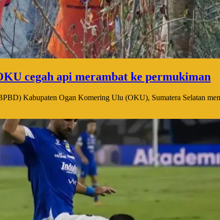
OKU cegah api merambat ke permukiman
(BPBD) Kabupaten Ogan Komering Ulu (OKU), Sumatera Selatan memad