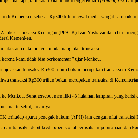
upsi atau apa, tapi kalau kita untuk mengecek tadi
profiling risk
dari p
an di Kemenkeu sebesar Rp300 triliun lewat media yang disampaikan
nalisis Transaksi Keuangan (PPATK) Ivan Yustiavandana baru mengirim
nderal Kemenkeu.
 tidak ada data mengenai nilai uang atau transaksi.
karena kami tidak bisa berkomentar,” ujar Menkeu.
jelaskan transaksi Rp300 triliun bukan merupakan transaksi di Kem
hwa transaksi Rp300 triliun bukan merupakan transaksi di Kementeria
enkeu. Surat tersebut memiliki 43 halaman lampiran yang berisi dafta
n surat tersebut,” ujarnya.
ATK terhadap aparat penegak hukum (APH) lain dengan nilai transaksi 
data dari transaksi debit kredit operasional perusahaan-perusahaan da