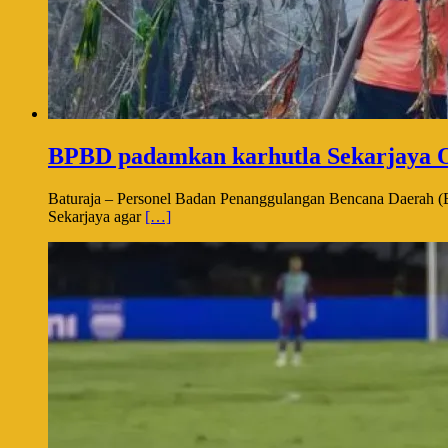
BPBD padamkan karhutla Sekarjaya 
Baturaja – Personel Badan Penanggulangan Bencana Daerah 
Sekarjaya agar
[…]