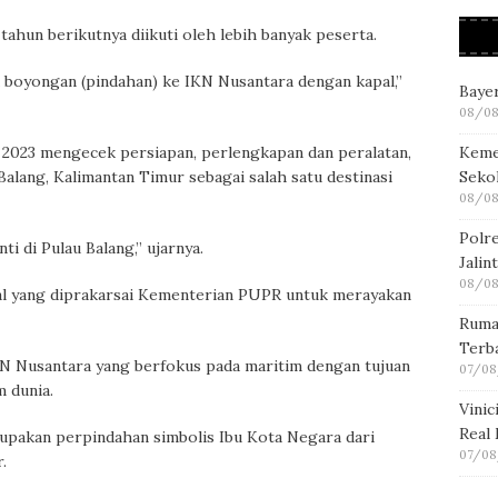
tahun berikutnya diikuti oleh lebih banyak peserta.
 boyongan (pindahan) ke IKN Nusantara dengan kapal,”
Bayer
08/08
Keme
 2023 mengecek persiapan, perlengkapan dan peralatan,
Seko
Balang, Kalimantan Timur sebagai salah satu destinasi
08/08
Polre
i di Pulau Balang,” ujarnya.
Jalin
08/08
onal yang diprakarsai Kementerian PUPR untuk merayakan
Ruma
Terb
N Nusantara yang berfokus pada maritim dengan tujuan
07/08
 dunia.
Vini
Real
rupakan perpindahan simbolis Ibu Kota Negara dari
07/08
.