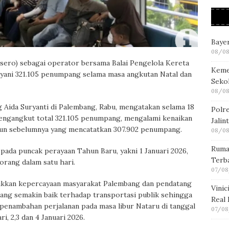
Bayer
08/08
sero) sebagai operator bersama Balai Pengelola Kereta
Keme
yani 321.105 penumpang selama masa angkutan Natal dan
Seko
08/08
Aida Suryanti di Palembang, Rabu, mengatakan selama 18
Polre
engangkut total 321.105 penumpang, mengalami kenaikan
Jalin
hun sebelumnya yang mencatatkan 307.902 penumpang.
08/08
Ruma
pada puncak perayaan Tahun Baru, yakni 1 Januari 2026,
Terb
rang dalam satu hari.
07/08
ukkan kepercayaan masyarakat Palembang dan pendatang
Vini
bang semakin baik terhadap transportasi publik sehingga
Real
n penambahan perjalanan pada masa libur Nataru di tanggal
07/08
i, 2,3 dan 4 Januari 2026.