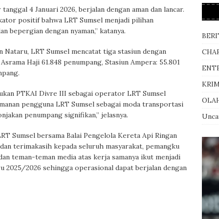
tanggal 4 Januari 2026, berjalan dengan aman dan lancar.
kator positif bahwa LRT Sumsel menjadi pilihan
an bepergian dengan nyaman,” katanya.
BERI
an Nataru, LRT Sumsel mencatat tiga stasiun dengan
CHA
n Asrama Haji 61.848 penumpang, Stasiun Ampera: 55.801
ENT
mpang.
KRI
kukan PTKAI Divre III sebagai operator LRT Sumsel
OLA
manan pengguna LRT Sumsel sebagai moda transportasi
onjakan penumpang signifikan,” jelasnya.
Unca
LRT Sumsel bersama Balai Pengelola Kereta Api Ringan
dan terimakasih kepada seluruh masyarakat, pemangku
 dan teman-teman media atas kerja samanya ikut menjadi
u 2025/2026 sehingga operasional dapat berjalan dengan