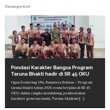
Uncategorized
Pondasi Karakter Bangsa Program
BPBD padamkan karhutla Sekarjaya
Taruna Bhakti hadir di SR 45 OKU
OKU cegah api merambat ke
permukiman
Ogan Komering Ulu, Sumatera Selatan – Program
taruna bhakti tahun 2026 resmi berjalan di SR 45
Baturaja – Personel Badan Penanggulangan Bencana
Zverev Tumbang pada laga
1.400 pekerja di Sumsel kena PHK
Purbaya: Kemenkeu ambil alih
OKU, dalam rangka mendukung pembentukan
Daerah (BPBD) Kabupaten Ogan Komering Ulu
pembuka, Griekspoor ukir kejutan
hingga Juni 2026, dialog jadi solusi
kepemilikan 60 persen saham di
karakter generasi muda, Taruna Akademi
[…]
(OKU), Sumatera Selatan memadamkan kebakaran
besar di Montreal
utama
Whoosh
hutan dan lahan (karhutla) di Kelurahan Sekarjaya