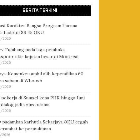
BERITA TERKINI
asi Karakter Bangsa Program Taruna
i hadir di SR 45 OKU
/2026
ev Tumbang pada laga pembuka,
spoor ukir kejutan besar di Montreal
/2026
ya: Kemenkeu ambil alih kepemilikan 60
en saham di Whoosh
/2026
 pekerja di Sumsel kena PHK hingga Juni
 dialog jadi solusi utama
/2026
 padamkan karhutla Sekarjaya OKU cegah
merambat ke permukiman
/2026