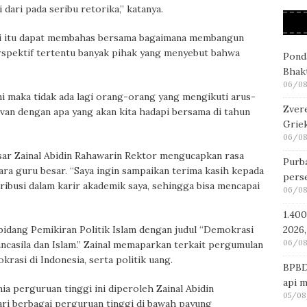
 dari pada seribu retorika,” katanya.
i itu dapat membahas bersama bagaimana membangun
erspektif tertentu banyak pihak yang menyebut bahwa
Pond
Bhakt
06/08
ni maka tidak ada lagi orang-orang yang mengikuti arus-
Zver
elevan dengan apa yang akan kita hadapi bersama di tahun
Griek
06/08
ar Zainal Abidin Rahawarin Rektor mengucapkan rasa
Purba
ra guru besar. “Saya ingin sampaikan terima kasih kepada
pers
ibusi dalam karir akademik saya, sehingga bisa mencapai
06/08
1.400
2026,
idang Pemikiran Politik Islam dengan judul “Demokrasi
06/08
ncasila dan Islam.” Zainal memaparkan terkait pergumulan
rasi di Indonesia, serta politik uang.
BPBD
api 
nia perguruan tinggi ini diperoleh Zainal Abidin
05/08
ari berbagai perguruan tinggi di bawah payung