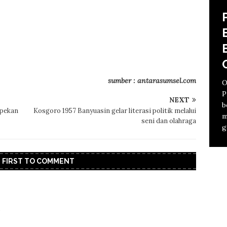
sumber : antarasumsel.com
O
B
P
P
NEXT
b
K
 pekan
Kosgoro 1957 Banyuasin gelar literasi politik melalui
m
S
J
seni dan olahraga
P
J
g
k
m
T
Y
K
B
S
K
M
p
a
E FIRST TO COMMENT
A
m
K
[
i
p
.