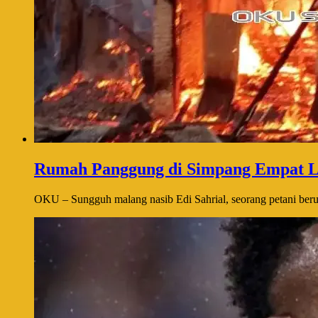
Rumah Panggung di Simpang Empat L
OKU – Sungguh malang nasib Edi Sahrial, seorang petani berusi