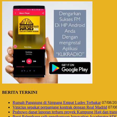
BERITA TERKINI
Rumah Panggung di Simpang Empat Ludes Terbakar
07/08/20
Vinicius sepakat perpanjang kontrak dengan Real Madrid
07/0
Prabowo dapat laporan terbaru proyek Kampung Haji dan tr
Pusri Palembang raih penghargaan Innovation Accelerator SD