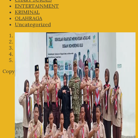
ENTERTAINMENT
KRIMINAL
OLAHRAGA
Uncategorized
1
2
3
4
5
Copyright © 2026 | WordPress Theme by
MH Themes