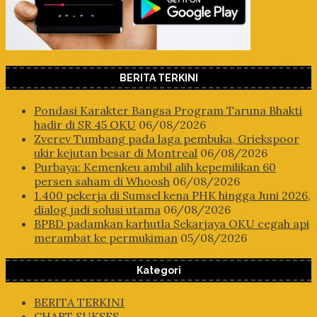
BERITA TERKINI
Pondasi Karakter Bangsa Program Taruna Bhakti
hadir di SR 45 OKU
06/08/2026
Zverev Tumbang pada laga pembuka, Griekspoor
ukir kejutan besar di Montreal
06/08/2026
Purbaya: Kemenkeu ambil alih kepemilikan 60
persen saham di Whoosh
06/08/2026
1.400 pekerja di Sumsel kena PHK hingga Juni 2026,
dialog jadi solusi utama
06/08/2026
BPBD padamkan karhutla Sekarjaya OKU cegah api
merambat ke permukiman
05/08/2026
Kategori
BERITA TERKINI
CHART SUKSES