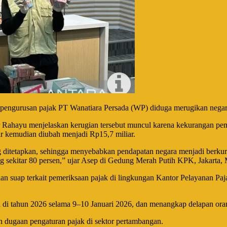
ngurusan pajak PT Wanatiara Persada (WP) diduga merugikan negara
Rahayu menjelaskan kerugian tersebut muncul karena kekurangan pe
ar kemudian diubah menjadi Rp15,7 miliar.
yang ditetapkan, sehingga menyebabkan pendapatan negara menjadi berku
ang sekitar 80 persen,” ujar Asep di Gedung Merah Putih KPK, Jakarta,
 suap terkait pemeriksaan pajak di lingkungan Kantor Pelayanan Paja
di tahun 2026 selama 9–10 Januari 2026, dan menangkap delapan ora
 dugaan pengaturan pajak di sektor pertambangan.