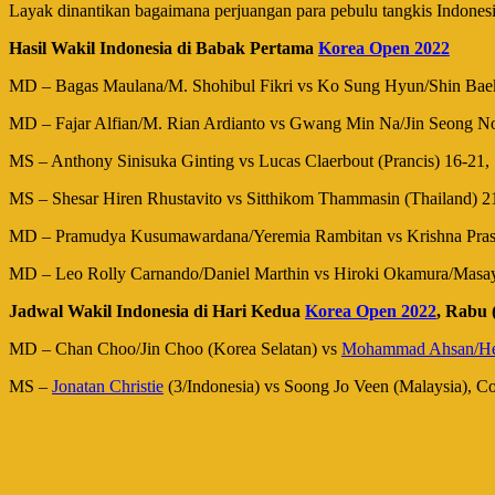
Layak dinantikan bagaimana perjuangan para pebulu tangkis Indonesi
Hasil Wakil Indonesia di Babak Pertama
Korea Open 2022
MD – Bagas Maulana/M. Shohibul Fikri vs Ko Sung Hyun/Shin Bae
MD – Fajar Alfian/M. Rian Ardianto vs Gwang Min Na/Jin Seong No
MS – Anthony Sinisuka Ginting vs Lucas Claerbout (Prancis) 16-21,
MS – Shesar Hiren Rhustavito vs Sitthikom Thammasin (Thailand) 21
MD – Pramudya Kusumawardana/Yeremia Rambitan vs Krishna Prasad
MD – Leo Rolly Carnando/Daniel Marthin vs Hiroki Okamura/Masayu
Jadwal Wakil Indonesia di Hari Kedua
Korea Open 2022
, Rabu 
MD – Chan Choo/Jin Choo (Korea Selatan) vs
Mohammad Ahsan/He
MS –
Jonatan Christie
(3/Indonesia) vs Soong Jo Veen (Malaysia), Co