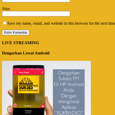
Situs
Save my name, email, and website in this browser for the next tim
LIVE STREAMING
Dengarkan Lewat Android