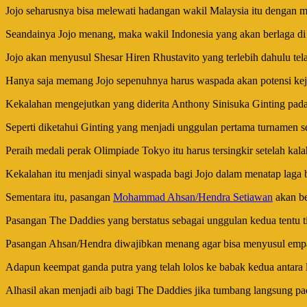
Jojo seharusnya bisa melewati hadangan wakil Malaysia itu dengan 
Seandainya Jojo menang, maka wakil Indonesia yang akan berlaga di
Jojo akan menyusul Shesar Hiren Rhustavito yang terlebih dahulu te
Hanya saja memang Jojo sepenuhnya harus waspada akan potensi keju
Kekalahan mengejutkan yang diderita Anthony Sinisuka Ginting pada 
Seperti diketahui Ginting yang menjadi unggulan pertama turnamen sec
Peraih medali perak Olimpiade Tokyo itu harus tersingkir setelah kal
Kekalahan itu menjadi sinyal waspada bagi Jojo dalam menatap laga b
Sementara itu, pasangan
Mohammad Ahsan/Hendra Setiawan
akan be
Pasangan The Daddies yang berstatus sebagai unggulan kedua tentu ti
Pasangan Ahsan/Hendra diwajibkan menang agar bisa menyusul empat 
Adapun keempat ganda putra yang telah lolos ke babak kedua antara
Alhasil akan menjadi aib bagi The Daddies jika tumbang langsung pa