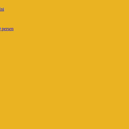
ni
 persen