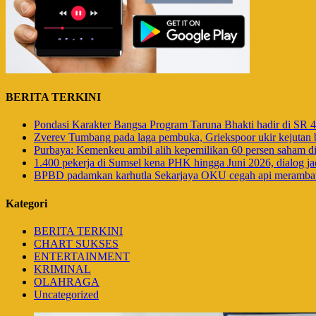
BERITA TERKINI
Pondasi Karakter Bangsa Program Taruna Bhakti hadir di SR
Zverev Tumbang pada laga pembuka, Griekspoor ukir kejutan b
Purbaya: Kemenkeu ambil alih kepemilikan 60 persen saham 
1.400 pekerja di Sumsel kena PHK hingga Juni 2026, dialog ja
BPBD padamkan karhutla Sekarjaya OKU cegah api meramba
Kategori
BERITA TERKINI
CHART SUKSES
ENTERTAINMENT
KRIMINAL
OLAHRAGA
Uncategorized