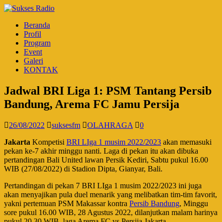
Beranda
Profil
Program
Event
Galeri
KONTAK
Jadwal BRI Liga 1: PSM Tantang Persib
Bandung, Arema FC Jamu Persija
26/08/2022
suksesfm
OLAHRAGA
0
Jakarta
Kompetisi
BRI LIga 1 musim 2022/2023
akan memasuki
pekan ke-7 akhir minggu nanti. Laga di pekan itu akan dibuka
pertandingan Bali United lawan Persik Kediri, Sabtu pukul 16.00
WIB (27/08/2022) di Stadion Dipta, Gianyar, Bali.
Pertandingan di pekan 7 BRI LIga 1 musim 2022/2023 ini juga
akan menyajikan pula duel menarik yang melibatkan tim-tim favorit,
yakni pertemuan PSM Makassar kontra
Persib Bandung
, Minggu
sore pukul 16.00 WIB, 28 Agustus 2022, dilanjutkan malam harinya
pukul 20.30 WIB, laga Arema FC vs Persija Jakarta.