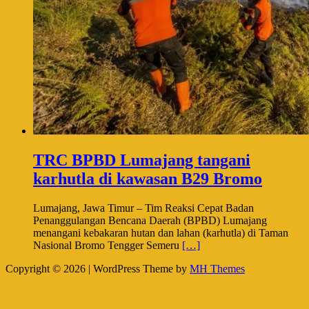
TRC BPBD Lumajang tangani
karhutla di kawasan B29 Bromo
Lumajang, Jawa Timur – Tim Reaksi Cepat Badan
Penanggulangan Bencana Daerah (BPBD) Lumajang
menangani kebakaran hutan dan lahan (karhutla) di Taman
Nasional Bromo Tengger Semeru
[…]
Copyright © 2026 | WordPress Theme by
MH Themes