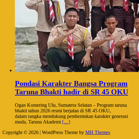
Pondasi Karakter Bangsa Program
Taruna Bhakti hadir di SR 45 OKU
Ogan Komering Ulu, Sumatera Selatan – Program taruna
bhakti tahun 2026 resmi berjalan di SR 45 OKU,
dalam rangka mendukung pembentukan karakter generasi
muda, Taruna Akademi
[…]
Copyright © 2026 | WordPress Theme by
MH Themes