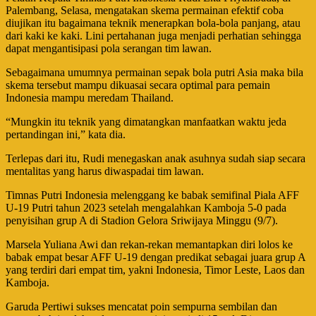
Palembang, Selasa, mengatakan skema permainan efektif coba
diujikan itu bagaimana teknik menerapkan bola-bola panjang, atau
dari kaki ke kaki. Lini pertahanan juga menjadi perhatian sehingga
dapat mengantisipasi pola serangan tim lawan.
Sebagaimana umumnya permainan sepak bola putri Asia maka bila
skema tersebut mampu dikuasai secara optimal para pemain
Indonesia mampu meredam Thailand.
“Mungkin itu teknik yang dimatangkan manfaatkan waktu jeda
pertandingan ini,” kata dia.
Terlepas dari itu, Rudi menegaskan anak asuhnya sudah siap secara
mentalitas yang harus diwaspadai tim lawan.
Timnas Putri Indonesia melenggang ke babak semifinal Piala AFF
U-19 Putri tahun 2023 setelah mengalahkan Kamboja 5-0 pada
penyisihan grup A di Stadion Gelora Sriwijaya Minggu (9/7).
Marsela Yuliana Awi dan rekan-rekan memantapkan diri lolos ke
babak empat besar AFF U-19 dengan predikat sebagai juara grup A
yang terdiri dari empat tim, yakni Indonesia, Timor Leste, Laos dan
Kamboja.
Garuda Pertiwi sukses mencatat poin sempurna sembilan dan