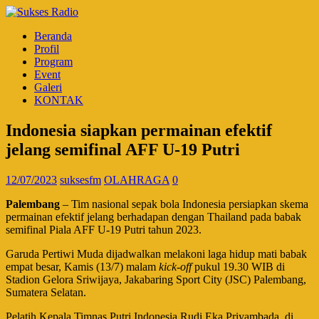
Beranda
Profil
Program
Event
Galeri
KONTAK
Indonesia siapkan permainan efektif
jelang semifinal AFF U-19 Putri
12/07/2023
suksesfm
OLAHRAGA
0
Palembang
– Tim nasional sepak bola Indonesia persiapkan skema
permainan efektif jelang berhadapan dengan Thailand pada babak
semifinal Piala AFF U-19 Putri tahun 2023.
Garuda Pertiwi Muda dijadwalkan melakoni laga hidup mati babak
empat besar, Kamis (13/7) malam
kick-off
pukul 19.30 WIB di
Stadion Gelora Sriwijaya, Jakabaring Sport City (JSC) Palembang,
Sumatera Selatan.
Pelatih Kepala Timnas Putri Indonesia Rudi Eka Priyambada, di