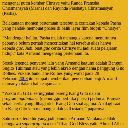
mengenai putra kembar Chrisye yaitu Randa Pramsha
Chrismansyah (Masha) dan Rayinda Prashatya Chrismansyah
(Pasha).
Belakangan momen pertemuan tersebut ia ceritakan kepada Pasha
yang hendak membuat proses di balik layar film biopik “Chrisye”.
“Mendengar hal itu, Pasha malah menangis karena menurutnya
papanya belum pernah menceritakan hal tersebut alias hanya
kepada
gue
. Jadi, buat
gue
cerita Chrisye itu jadi suatu pelajaran
hidup,” kata Armand mengenang pertemuan itu.
Sosok legenda penyanyi lain yang Armand kagumi adalah Bangun
Sugito Tukiman atau yang lebih akrab dengan nama panggung Gito
Rollies. Vokalis band The Rollies yang wafat pada 28
Februari
2008
itu sempat memberikan pencerahan bagi Armand
utamanya dalam hal keagamaan.
“Waktu itu GIGI sering jalan bareng Kang Gito dalam
program
ngabuburit
(menunggu berbuka puasa) pertama. Banyak
sekali cerita yang dibagi oleh Kang Gito soal agama. Apalagi saat
itu Kang Gito kan memang sudah jadi ustadz,” paparnya.
Satu sosok terakhir yang jadi panutan Armand Maulana adalah
penggawa
supergrup
rock
era ’70-an God Bless yaitu Ahmad Albar