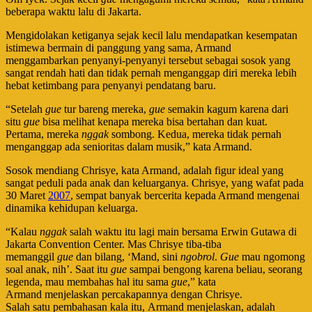
beberapa waktu lalu di Jakarta.
Mengidolakan ketiganya sejak kecil lalu mendapatkan kesempatan
istimewa bermain di panggung yang sama, Armand
menggambarkan penyanyi-penyanyi tersebut sebagai sosok yang
sangat rendah hati dan tidak pernah menganggap diri mereka lebih
hebat ketimbang para penyanyi pendatang baru.
“Setelah
gue
tur bareng mereka,
gue
semakin kagum karena dari
situ
gue
bisa melihat kenapa mereka bisa bertahan dan kuat.
Pertama, mereka
nggak
sombong. Kedua, mereka tidak pernah
menganggap ada senioritas dalam musik,” kata Armand.
Sosok mendiang Chrisye, kata Armand, adalah figur ideal yang
sangat peduli pada anak dan keluarganya. Chrisye, yang wafat pada
30 Maret
2007
, sempat banyak bercerita kepada Armand mengenai
dinamika kehidupan keluarga.
“Kalau
nggak
salah waktu itu lagi main bersama Erwin Gutawa di
Jakarta Convention Center. Mas Chrisye tiba-tiba
memanggil
gue
dan bilang, ‘Mand, sini
ngobrol
.
Gue
mau ngomong
soal anak, nih’. Saat itu
gue
sampai bengong karena beliau, seorang
legenda, mau membahas hal itu sama
gue
,” kata
Armand menjelaskan percakapannya dengan Chrisye.
Salah satu pembahasan kala itu, Armand menjelaskan, adalah