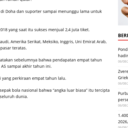
A di Doha dan suporter sampai menunggu lama untuk
8 yang saat itu sukses menjual 2,4 juta tiket.
BERI
udi, Amerika Serikat, Meksiko, Inggris, Uni Emirat Arab,
 pasar teratas.
Pond
hadi
ngatakan sebelumnya bahwa pendapatan empat tahun
06/08/
 AS sampai akhir tahun ini.
Zver
Griek
ari yang perkiraan empat tahun lalu.
06/08/
epak bola nasional bahwa “angka luar biasa” itu tercipta
Purb
 seluruh dunia.
pers
06/08/
1.400
2026,
06/08/