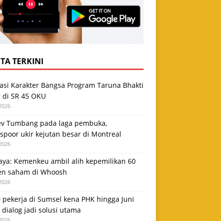
TA TERKINI
asi Karakter Bangsa Program Taruna Bhakti
r di SR 45 OKU
2026
ev Tumbang pada laga pembuka,
spoor ukir kejutan besar di Montreal
2026
aya: Kemenkeu ambil alih kepemilikan 60
en saham di Whoosh
2026
 pekerja di Sumsel kena PHK hingga Juni
 dialog jadi solusi utama
2026