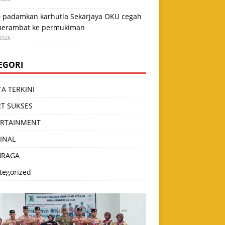
 padamkan karhutla Sekarjaya OKU cegah
merambat ke permukiman
2026
EGORI
TA TERKINI
T SUKSES
ERTAINMENT
INAL
HRAGA
tegorized