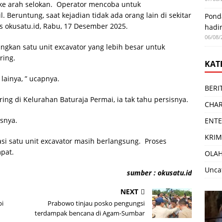
r ke arah selokan. Operator mencoba untuk
Beruntung, saat kejadian tidak ada orang lain di sekitar
Pond
is okusatu.id, Rabu, 17 Desember 2025.
hadi
06/08/
angkan satu unit excavator yang lebih besar untuk
ring.
KAT
 lainya, ” ucapnya.
BERI
ing di Kelurahan Baturaja Permai, ia tak tahu persisnya.
CHAR
asnya.
ENT
KRIM
asi satu unit excavator masih berlangsung. Proses
pat.
OLA
Unca
sumber : okusatu.id
NEXT
pi
Prabowo tinjau posko pengungsi
terdampak bencana di Agam-Sumbar