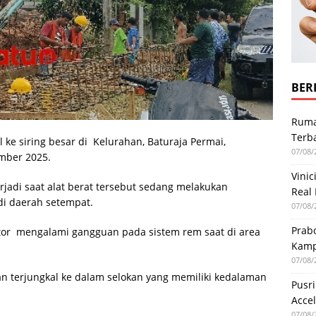
BERI
Ruma
Terb
 ke siring besar di Kelurahan, Baturaja Permai,
07/08/
mber 2025.
Vini
terjadi saat alat berat tersebut sedang melakukan
Real
di daerah setempat.
07/08/
Prab
vator mengalami gangguan pada sistem rem saat di area
Kamp
07/08/
 dan terjungkal ke dalam selokan yang memiliki kedalaman
Pusr
Acce
07/08/