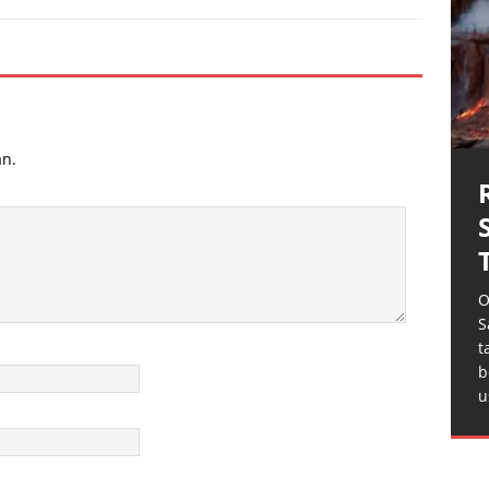
an.
O
S
t
b
u