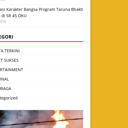
asi Karakter Bangsa Program Taruna Bhakti
r di SR 45 OKU
2026
EGORI
TA TERKINI
T SUKSES
ERTAINMENT
INAL
HRAGA
tegorized