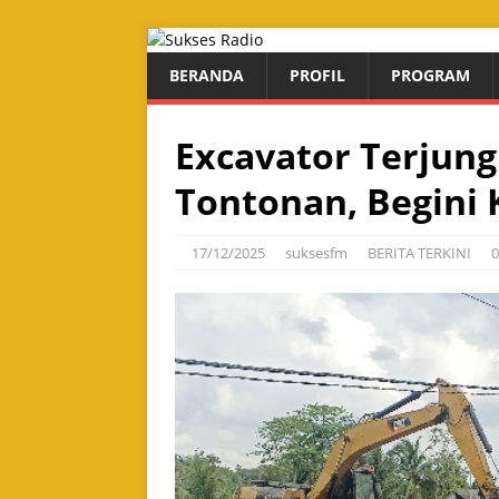
BERANDA
PROFIL
PROGRAM
Excavator Terjungk
Tontonan, Begini 
17/12/2025
suksesfm
BERITA TERKINI
0