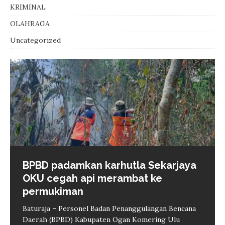
KRIMINAL
OLAHRAGA
Uncategorized
BPBD padamkan karhutla Sekarjaya
Lucho ungkap suka cita Persib
Istana buka pendaftaran undangan
Pemkab Muba beri penghargaan Tim
John Herdman pastikan Marselino
OKU cegah api merambat ke
Bandung melaju ke final Piala
HUT Ke-81 RI mulai 5 Agustus
Penyidik Kejari usut korupsi PT SMB
absen hingga akhir Piala AFF 2026
permukiman
Presiden 2026
Rp127 miliar
Jakarta – Kementerian Sekretariat Negara membuka
Jakarta – Pelatih tim nasional Indonesia John
pendaftaran undangan bagi masyarakat yang ingin
Herdman memastikan gelandang Marselino Ferdinan
Baturaja – Personel Badan Penanggulangan Bencana
Jakarta – Gelandang Persib Bandung Luciano
Palembang – Pemerintah Kabupaten Musi Banyuasin,
mengikuti Upacara Peringatan HUT Ke-81
bakal absen hingga akhir turnamen Piala AFF 2026
Daerah (BPBD) Kabupaten Ogan Komering Ulu
Guaycochea atau yang kerap disapa Lucho
Sumatera Selatan, memberikan penghargaan kepada