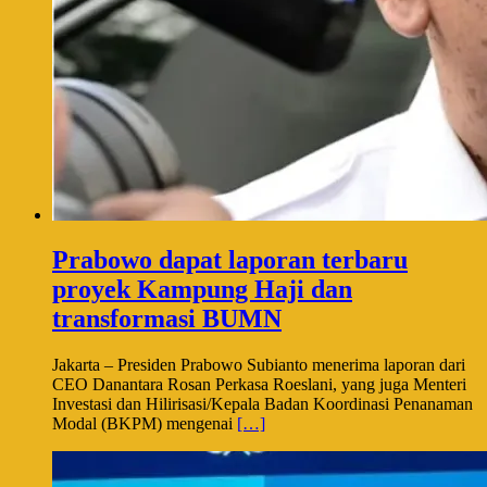
Prabowo dapat laporan terbaru
proyek Kampung Haji dan
transformasi BUMN
Jakarta – Presiden Prabowo Subianto menerima laporan dari
CEO Danantara Rosan Perkasa Roeslani, yang juga Menteri
Investasi dan Hilirisasi/Kepala Badan Koordinasi Penanaman
Modal (BKPM) mengenai
[…]