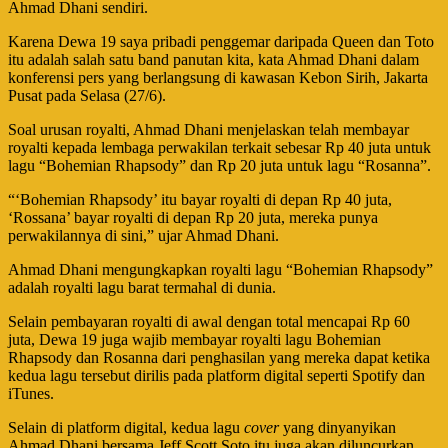
Ahmad Dhani sendiri.
Karena Dewa 19 saya pribadi penggemar daripada Queen dan Toto
itu adalah salah satu band panutan kita, kata Ahmad Dhani dalam
konferensi pers yang berlangsung di kawasan Kebon Sirih, Jakarta
Pusat pada Selasa (27/6).
Soal urusan royalti, Ahmad Dhani menjelaskan telah membayar
royalti kepada lembaga perwakilan terkait sebesar Rp 40 juta untuk
lagu “Bohemian Rhapsody” dan Rp 20 juta untuk lagu “Rosanna”.
“‘Bohemian Rhapsody’ itu bayar royalti di depan Rp 40 juta,
‘Rossana’ bayar royalti di depan Rp 20 juta, mereka punya
perwakilannya di sini,” ujar Ahmad Dhani.
Ahmad Dhani mengungkapkan royalti lagu “Bohemian Rhapsody”
adalah royalti lagu barat termahal di dunia.
Selain pembayaran royalti di awal dengan total mencapai Rp 60
juta, Dewa 19 juga wajib membayar royalti lagu Bohemian
Rhapsody dan Rosanna dari penghasilan yang mereka dapat ketika
kedua lagu tersebut dirilis pada platform digital seperti Spotify dan
iTunes.
Selain di platform digital, kedua lagu
cover
yang dinyanyikan
Ahmad Dhani bersama Jeff Scott Soto itu juga akan diluncurkan