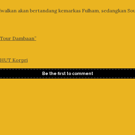
ijadwalkan akan bertandang kemarkas Fulham, sedangkan S
l Tour Dambaan”
 HUT Korpri
Be the first to comment