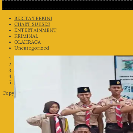
BERITA TERKINI
CHART SUKSES
ENTERTAINMENT
KRIMINAL
OLAHRAGA
Uncategorized
1
2
3
4
5
Copyright © 2026 | WordPress Theme by
MH Themes