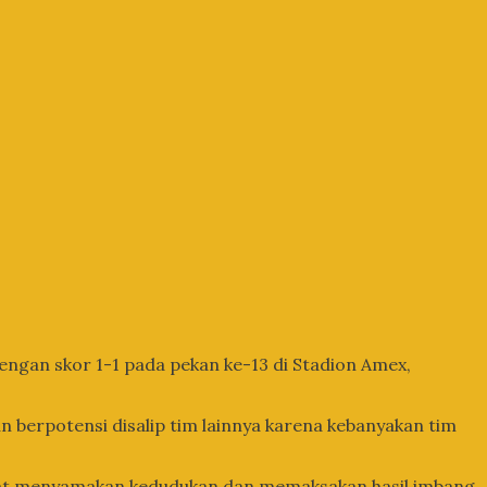
ngan skor 1-1 pada pekan ke-13 di Stadion Amex,
 berpotensi disalip tim lainnya karena kebanyakan tim
apat menyamakan kedudukan dan memaksakan hasil imbang