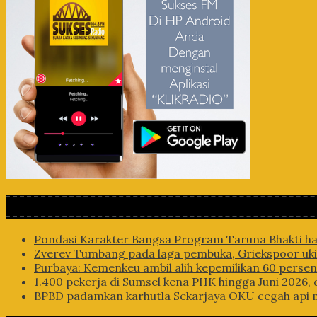
Pondasi Karakter Bangsa Program Taruna Bhakti ha
Zverev Tumbang pada laga pembuka, Griekspoor ukir
Purbaya: Kemenkeu ambil alih kepemilikan 60 perse
1.400 pekerja di Sumsel kena PHK hingga Juni 2026, d
BPBD padamkan karhutla Sekarjaya OKU cegah api