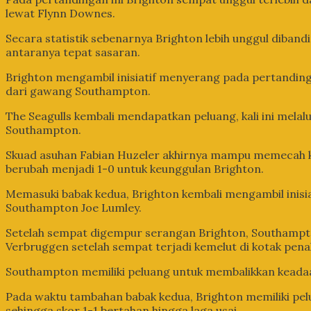
lewat Flynn Downes.
Secara statistik sebenarnya Brighton lebih unggul diba
antaranya tepat sasaran.
Brighton mengambil inisiatif menyerang pada pertandi
dari gawang Southampton.
The Seagulls kembali mendapatkan peluang, kali ini mela
Southampton.
Skuad asuhan Fabian Huzeler akhirnya mampu memecah k
berubah menjadi 1-0 untuk keunggulan Brighton.
Memasuki babak kedua, Brighton kembali mengambil inisi
Southampton Joe Lumley.
Setelah sempat digempur serangan Brighton, Southam
Verbruggen setelah sempat terjadi kemelut di kotak penal
Southampton memiliki peluang untuk membalikkan keadaa
Pada waktu tambahan babak kedua, Brighton memiliki pe
sehingga skor 1-1 bertahan hingga laga usai.