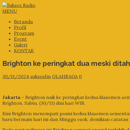
MENU
Beranda
Profil
Program
Event
Galeri
KONTAK
Brighton ke peringkat dua meski dit
30/11/2024
suksesfm
OLAHRAGA
0
Jakarta
– Brighton naik ke peringkat kedua klasemen se
Brighton, Sabtu, (30/11) dini hari WIB.
Kini Brighton menempati posisi kedua klasemen sementara
baru bermain hari ini dan Minggu esok, demikian catatan
Pada pertandingan ini Brighton sempat unggul terlebi