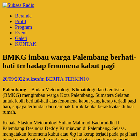
Beranda
Profil
Program
Event
Galeri
KONTAK
BMKG imbau warga Palembang berhati-
hati terhadap fenomena kabut pagi
20/09/2022
suksesfm
BERITA TERKINI
0
Palembang
– Badan Meteorologi, Klimatologi dan Geofisika
(BMKG) mengimbau warga Kota Palembang, Sumatera Selatan
untuk lebih berhati-hati atas fenomena kabut yang kerap terjadi pagi
hari, supaya terhindar dari dampak buruk ketika beraktivitas di luar
rumah.
Kepala Stasiun Meteorologi Sultan Mahmud Badaruddin II
Palembang Desindra Deddy Kurniawan di Palembang, Selasa,
mengatakan fenomena kabut atau
fog
itu kerap terjadi pada pagi hari
hingga membuat jarak pandang mata terbatas seperti yang terjadi