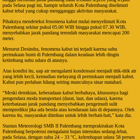
pada Selasa pagi ini, hampir seluruh Kota Palembang diselimuti
kabut tebal yang cukup mengganggu aktivitas masyarakat.
Pihaknya mendeteksi fenomena kabut mulai menyelimuti Kota
Palembang sekitar pukul 05.00 WIB hingga pukul 07.30 WIB,
menyebabkan jarak pandang terendah masyarakat mencapai 200
meter.
Menurut Desindra, fenomena kabut ini terjadi karena suhu
permukaan bumi di Palembang dalam keadaan lebih dingin
ketimbang suhu udara di atasnya.
Atas kondisi itu, uap air mengalami kondensasi menjadi titik-titik air
yang lebih kecil, kemudian melayang di permukaan menjadi kabut.
Kabut pun perlahan hilang seiring munculnya sinar matahari.
“Meski demikian, keberadaan kabut berbahaya, khususnya bagi
pengendara moda transportasi (darat, laut, dan udara), karena
keterbatasan jarak pandang menyebabkan pengemudi sulit
memprediksi jika ada benda atau kendaraan lain di depannya. Oleh
karena itu, masyarakat diimbau untuk lebih berhati-hati,” kata dia.
Stasiun Meteorologi SMB II Palembang memprakirakan Kota
Palembang berpotensi mengalami hujan intensitas sedang-lebat,
pada Selasa, dengan suhu 24 – 33 °C, kelembapan udara 58 persen