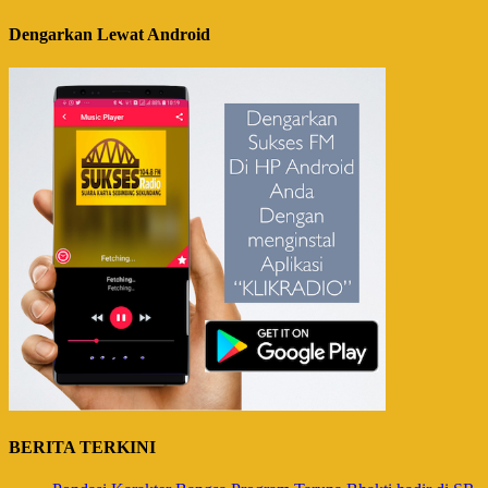
Dengarkan Lewat Android
BERITA TERKINI