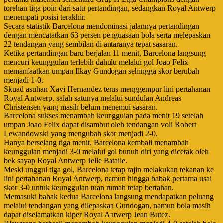
torehan tiga poin dari satu pertandingan, sedangkan Royal Antwerp
menempati posisi terakhir.
Secara statistik Barcelona mendominasi jalannya pertandingan
dengan mencatatkan 63 persen penguasaan bola serta melepaskan
22 tendangan yang sembilan di antaranya tepat sasaran.
Ketika pertandingan baru berjalan 11 menit, Barcelona langsung
mencuri keunggulan terlebih dahulu melalui gol Joao Felix
memanfaatkan umpan Ilkay Gundogan sehingga skor berubah
menjadi 1-0.
Skuad asuhan Xavi Hernandez terus menggempur lini pertahanan
Royal Antwerp, salah satunya melalui sundulan Andreas
Christensen yang masih belum menemui sasaran.
Barcelona sukses menambah keunggulan pada menit 19 setelah
umpan Joao Felix dapat disambut oleh tendangan voli Robert
Lewandowski yang mengubah skor menjadi 2-0.
Hanya berselang tiga menit, Barcelona kembali menambah
keunggulan menjadi 3-0 melalui gol bunuh diri yang dicetak oleh
bek sayap Royal Antwerp Jelle Bataile.
Meski unggul tiga gol, Barcelona tetap rajin melakukan tekanan ke
lini pertahanan Royal Antwerp, namun hingga babak pertama usai
skor 3-0 untuk keunggulan tuan rumah tetap bertahan.
Memasuki babak kedua Barcelona langsung mendapatkan peluang
melalui tendangan yang dilepaskan Gundogan, namun bola masih
dapat diselamatkan kiper Royal Antwerp Jean Butez.