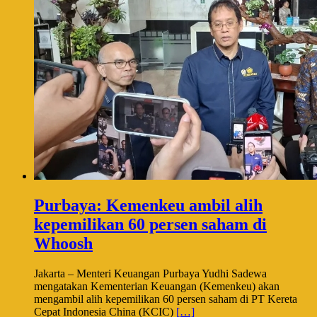
Purbaya: Kemenkeu ambil alih
kepemilikan 60 persen saham di
Whoosh
Jakarta – Menteri Keuangan Purbaya Yudhi Sadewa
mengatakan Kementerian Keuangan (Kemenkeu) akan
mengambil alih kepemilikan 60 persen saham di PT Kereta
Cepat Indonesia China (KCIC)
[…]