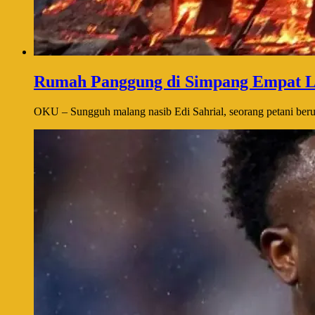
Rumah Panggung di Simpang Empat L
OKU – Sungguh malang nasib Edi Sahrial, seorang petani berusi