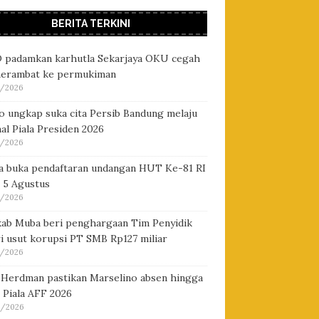
BERITA TERKINI
 padamkan karhutla Sekarjaya OKU cegah
merambat ke permukiman
/2026
o ungkap suka cita Persib Bandung melaju
nal Piala Presiden 2026
/2026
na buka pendaftaran undangan HUT Ke-81 RI
 5 Agustus
/2026
ab Muba beri penghargaan Tim Penyidik
i usut korupsi PT SMB Rp127 miliar
/2026
 Herdman pastikan Marselino absen hingga
 Piala AFF 2026
/2026