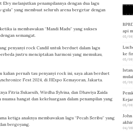
 Elvy melanjutkan penampilannya dengan dua lagu
ula-gula” yang membuat seluruh arena bergetar dengan
BPBD
ketika ia membawakan “Mandi Madu” yang sukses
api 
 dengan semangat.
05/08
Luch
ang penyanyi rock Candil untuk berduet dalam lagu
ke fi
 berbeda justru menciptakan harmoni yang memukau,
05/08
Ista
u kalian pernah tau penyanyi rock ini, saya akan berduet
mulai
Synchronize Fest 2024, di JIExpo Kemayoran, Jakarta.
05/08
nya Fitria Sukaesih, Wirdha Sylvina, dan Dhawiya Zaida
Pemk
 nuansa hangat dan kekeluargaan dalam penampilan yang
Kejar
05/08
John
sama ketiga anaknya membawakan lagu “Pecah Seribu” yang
akhir
dan bergoyang.
04/08