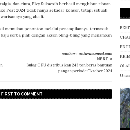
lgia, dan cinta, Elvy Sukaesih berhasil menghibur ribuan
ze Fest 2024 tidak hanya sekadar konser, tetapi sebuah
warisannya yang abadi.
BERI
hasil memukau penonton melalui penampilannya, termasuk
 baju serba pink dengan aksen bling-bling yang menambah
CHA
ENT
sumber : antarasumsel.com
KRI
NEXT
an
Bulog OKU distribusikan 243 ton beras bantuan
OLA
pangan periode Oktober 2024
Unca
E FIRST TO COMMENT
.