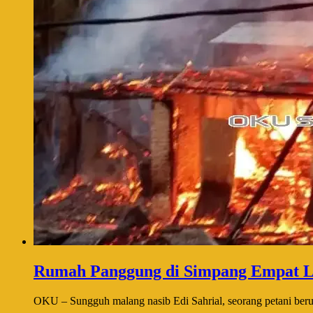
Rumah Panggung di Simpang Empat L
OKU – Sungguh malang nasib Edi Sahrial, seorang petani berusi