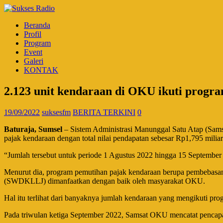
Beranda
Profil
Program
Event
Galeri
KONTAK
2.123 unit kendaraan di OKU ikuti progr
19/09/2022
suksesfm
BERITA TERKINI
0
Baturaja, Sumsel
– Sistem Administrasi Manunggal Satu Atap (Sam
pajak kendaraan dengan total nilai pendapatan sebesar Rp1,795 miliar
“Jumlah tersebut untuk periode 1 Agustus 2022 hingga 15 Septembe
Menurut dia, program pemutihan pajak kendaraan berupa pembebasan 
(SWDKLLJ) dimanfaatkan dengan baik oleh masyarakat OKU.
Hal itu terlihat dari banyaknya jumlah kendaraan yang mengikuti pr
Pada triwulan ketiga September 2022, Samsat OKU mencatat pencapaia