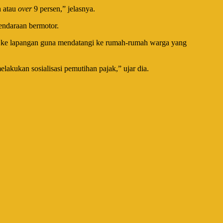
n atau
over
9 persen,” jelasnya.
endaraan bermotor.
m ke lapangan guna mendatangi ke rumah-rumah warga yang
akukan sosialisasi pemutihan pajak,” ujar dia.