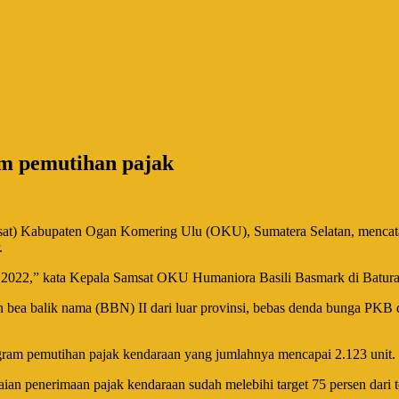
am pemutihan pajak
sat) Kabupaten Ogan Komering Ulu (OKU), Sumatera Selatan, mencata
.
r 2022,” kata Kepala Samsat OKU Humaniora Basili Basmark di Baturaj
bea balik nama (BBN) II dari luar provinsi, bebas denda bunga PKB d
ogram pemutihan pajak kendaraan yang jumlahnya mencapai 2.123 unit.
n penerimaan pajak kendaraan sudah melebihi target 75 persen dari to