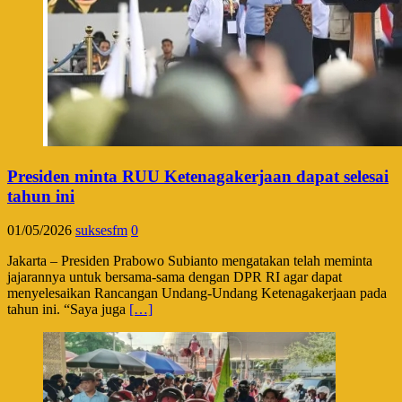
Presiden minta RUU Ketenagakerjaan dapat selesai
tahun ini
01/05/2026
suksesfm
0
Jakarta – Presiden Prabowo Subianto mengatakan telah meminta
jajarannya untuk bersama-sama dengan DPR RI agar dapat
menyelesaikan Rancangan Undang-Undang Ketenagakerjaan pada
tahun ini. “Saya juga
[…]