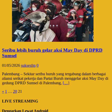
Seribu lebih buruh gelar aksi May Day di DPRD
Sumsel
01/05/2026
suksesfm
0
Palembang – Sekitar seribu buruh yang tergabung dalam berbagai
aliansi serikat pekerja dan Partai Buruh menggelar aksi May Day di
gedung DPRD Sumsel di Palembang,
[…]
Paginasi
«
1
…
20
21
pos
LIVE STREAMING
Dengarkan Lewat Android