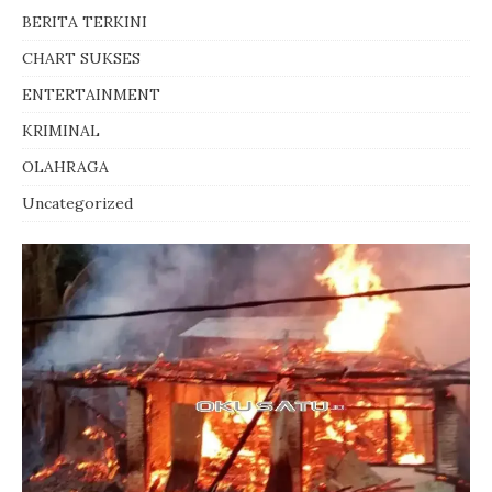
BERITA TERKINI
CHART SUKSES
ENTERTAINMENT
KRIMINAL
OLAHRAGA
Uncategorized
Vinicius sepakat perpanjang kontrak
Prabowo dapat laporan terbaru
Pusri Palembang raih penghargaan
Pondasi Karakter Bangsa Program