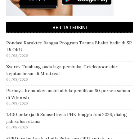
BERITA TERKINI
Pondasi Karakter Bangsa Program Taruna Bhakti hadir di SR
45 OKU
06/08/2026
Zverev Tumbang pada laga pembuka, Griekspoor ukir
kejutan besar di Montreal
06/08/2026
Purbaya: Kemenkeu ambil alih kepemilikan 60 persen saham
di Whoosh
06/08/2026
1.400 pekerja di Sumsel kena PHK hingga Juni 2026, dialog
jadi solusi utama
06/08/2026
BPBD padamkan karhutla Sekarjaya OKU cegah api